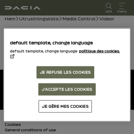
användarmanual
sök
meny
Brödsmulor
Hem
Utrustningslista
Media Control
Videor
Videor kommer snart, under tiden kan du konsultera
handboken.
default template, change language
default template, change language
politique des cookies.
tillbaka till toppen
Footer
JE REFUSE LES COOKIES
Användarhandböcker
J'ACCEPTE LES COOKIES
Dacia.se
JE GÈRE MES COOKIES
Sidfot (nedre)
Cookies
General conditions of use