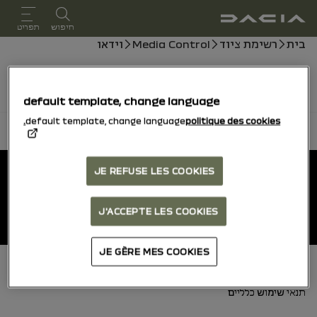
מדריך למשתמש
חיפוש
תפריט
נתיב ניווט
בית
רשימת ציוד
Media Control
וידאו
סרטונים יגיעו בקרוב, בינתיים אתה יכול לייעץ במדריך.
default template, change language
default template, change language
politique des cookies.
חזרה לראש העמוד
טריילר
מדריכי משתמש
JE REFUSE LES COOKIES
J'ACCEPTE LES COOKIES
Dacia
JE GÈRE MES COOKIES
טריילר (תחתון)
Cookies
תנאי שימוש כלליים